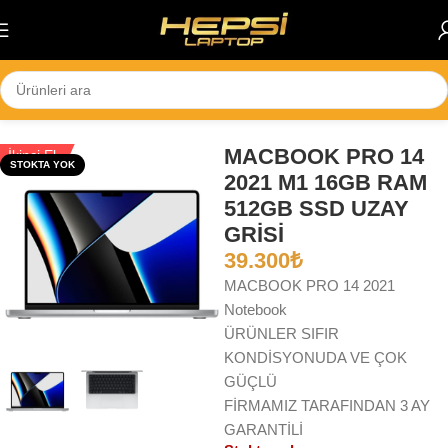
Skip to navigation
Skip to main content
Ana Sayfa
/
2. El
MACBOOK PRO 14
İkinci El
STOKTA YOK
2021 M1 16GB RAM
512GB SSD UZAY
GRİSİ
39.300
₺
MACBOOK PRO 14 2021
Notebook
ÜRÜNLER SIFIR
KONDİSYONUDA VE ÇOK
GÜÇLÜ
FİRMAMIZ TARAFINDAN 3 AY
GARANTİLİ