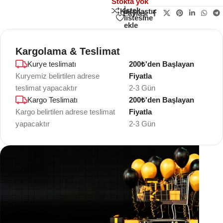
Stokta yok
İstek
Karşılaştır
Paylaş:
listesine
ekle
Kargolama & Teslimat
Kurye teslimatı
200₺'den Başlayan
Kuryemiz belirtilen adrese
Fiyatla
teslimat yapacaktır
2-3 Gün
Kargo Teslimatı
200₺'den Başlayan
Kargo belirtilen adrese teslimat
Fiyatla
yapacaktır
2-3 Gün