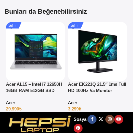
Bunları da Beğenebilirsiniz
Sıfır
Sıfır
Acer AL15 – Intel i7 12650H
Acer EK221Q 21.5″ 1ms Full
A
16GB RAM 512GB SSD
HD 100Hz Va Monitör
1
15.6″ Full HD Windows 11
H
Acer
Acer
29.990
₺
3.299
₺
4
Sosyal