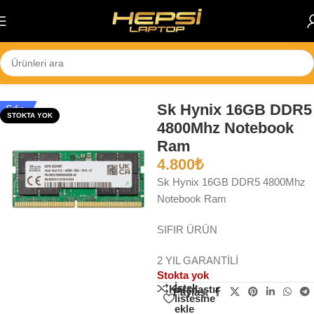
Skip to navigation
Skip to main content
Ana Sayfa
/
Yeni Ürün
Sk Hynix 16GB DDR5
Sıfır
STOKTA YOK
4800Mhz Notebook
Ram
4.800
₺
Sk Hynix 16GB DDR5 4800Mhz
Notebook Ram
SIFIR ÜRÜN
2 YIL GARANTİLİ
Stokta yok
İstek
Karşılaştır
Paylaş:
listesine
ekle