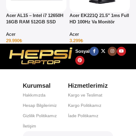
Acer AL15 – Intel i7 12650H
Acer EK221Q 21.5″ 1ms Full
A
16GB RAM 512GB SSD
HD 100Hz Va Monitör
1
15.6″ Full HD Windows 11
H
Acer
Acer
29.990
₺
3.299
₺
4
Sosyal
Kurumsal
Hizmetlerimiz
Hakkımızda
Kargo ve Teslimat
Hesap Bilgilerimiz
Kargo Politikamız
Gizlilik Politikamız
İade Politikamız
İletişim