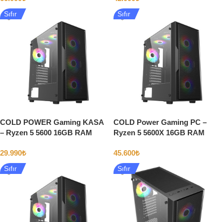
Sıfır
Sıfır
COLD POWER Gaming KASA
COLD Power Gaming PC –
– Ryzen 5 5600 16GB RAM
Ryzen 5 5600X 16GB RAM
512GB SSD 8GB NVIDIA
512GB SSD 8GB Nvidia
29.990
₺
45.600
₺
RTX3050
RTX5060
Sıfır
Sıfır