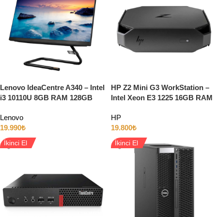
Lenovo IdeaCentre A340 – Intel
HP Z2 Mini G3 WorkStation –
i3 10110U 8GB RAM 128GB
Intel Xeon E3 1225 16GB RAM
SSD + 1TB HDD 21.5″ All-In-
256GB SSD Quadro M620
Lenovo
HP
One PC
19.990
₺
19.800
₺
İkinci El
İkinci El