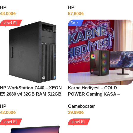
SSD + 1TB Disk 5GB QUADRO
SSD + 1TB Disk 8GB QUADRO
HP
HP
P2000 Ekran Kartı
RTX4000 w10
48.000
₺
57.600
₺
İkinci El
Sıfır
HP WorkStation Z440 – XEON
Karne Hediyesi – COLD
E5 2680 v4 32GB RAM 512GB
POWER Gaming KASA –
SSD 5GB QUADRO P2000 W10
Gamebooster Monitör
HP
Gamebooster
42.000
₺
29.990
₺
İkinci El
İkinci El