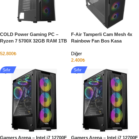
COLD Power Gaming PC –
F-Air Tamperli Cam Mesh 4x
Ryzen 7 5700X 32GB RAM 1TB
Rainbow Fan Bos Kasa
SSD 8GB NVidia RTX5060
52.800
₺
Diğer
2.400
₺
Sıfır
Sıfır
Gamers Arena – Intel i7 12700F
Gamers Arena – Intel i7 12700F