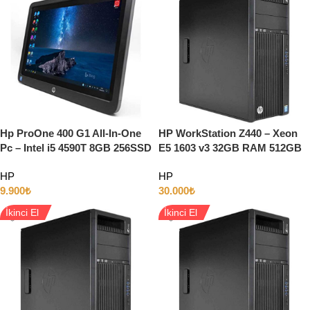
Hp ProOne 400 G1 All-In-One
HP WorkStation Z440 – Xeon
Pc – Intel i5 4590T 8GB 256SSD
E5 1603 v3 32GB RAM 512GB
20″ Full HD
SSD 3GB QUADRO K4000
HP
HP
9.900
₺
30.000
₺
İkinci El
İkinci El