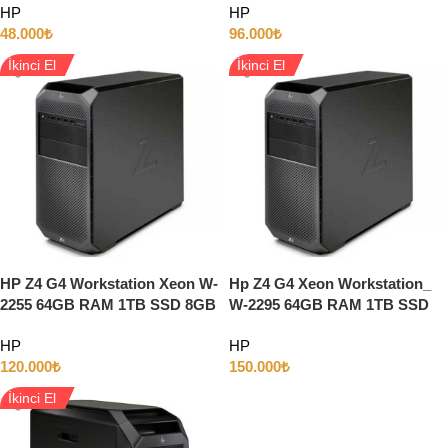
HP
HP
KARTI
48.000
₺
96.000
₺
İkinci El
İkinci El
HP Z4 G4 Workstation Xeon W-
Hp Z4 G4 Xeon Workstation_
2255 64GB RAM 1TB SSD 8GB
W-2295 64GB RAM 1TB SSD
QUADRO P4000 EKRAN
16GB RTX5000 EKRAN KARTI
HP
HP
KARTI
120.000
₺
150.000
₺
İkinci El