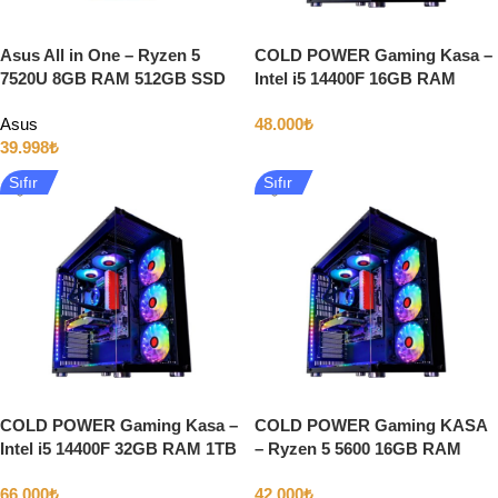
Asus All in One – Ryzen 5
COLD POWER Gaming Kasa –
7520U 8GB RAM 512GB SSD
Intel i5 14400F 16GB RAM
23.8″ Full HD
512GB SSD 8GB Nvidia
Asus
48.000
₺
RTX5060
39.998
₺
Sıfır
Sıfır
COLD POWER Gaming Kasa –
COLD POWER Gaming KASA
Intel i5 14400F 32GB RAM 1TB
– Ryzen 5 5600 16GB RAM
SSD 12GB NVIDIA RTX4070
512GB SSD 8GB Nvidia
66.000
₺
42.000
₺
RTX5060