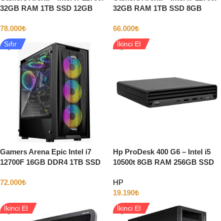
32GB RAM 1TB SSD 12GB
32GB RAM 1TB SSD 8GB
RTX4070
Nvidia RTX5060
78.000
₺
66.000
₺
Sıfır
İkinci El
Gamers Arena Epic Intel i7
Hp ProDesk 400 G6 – Intel i5
12700F 16GB DDR4 1TB SSD
10500t 8GB RAM 256GB SSD
12GB RTX4070 Freedos
Wifi
72.000
₺
HP
Gaming Pc
19.190
₺
İkinci El
İkinci El