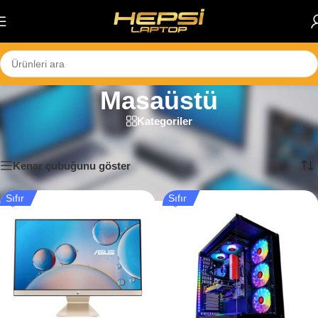
Skip to navigation
Skip to main content
Masaüstü
Kategoriler
Ana Sayfa
/
Masaüstü
29 sonucun tümü gösteriliyor
Kenar çubuğunu göster
Sıfır
Sıfır