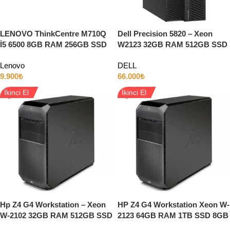
LENOVO ThinkCentre M710Q
Dell Precision 5820 – Xeon
İ5 6500 8GB RAM 256GB SSD
W2123 32GB RAM 512GB SSD
INTEL HD W10 MINI PC
8GB NVIDIA RTX4000 W10
Lenovo
DELL
9.900
₺
66.000
₺
İkinci El
İkinci El
Hp Z4 G4 Workstation – Xeon
HP Z4 G4 Workstation Xeon W-
W-2102 32GB RAM 512GB SSD
2123 64GB RAM 1TB SSD 8GB
5GB Quadro P2000
QUADRO P4000 EKRAN