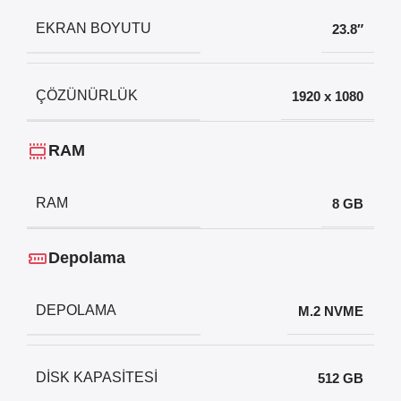
EKRAN BOYUTU
23.8″
ÇÖZÜNÜRLÜK
1920 x 1080
RAM
RAM
8 GB
Depolama
DEPOLAMA
M.2 NVME
DISK KAPASITESI
512 GB