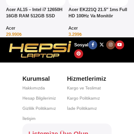
Acer AL15 – Intel i7 12650H
Acer EK221Q 21.5″ 1ms Full
A
16GB RAM 512GB SSD
HD 100Hz Va Monitör
1
15.6″ Full HD Windows 11
H
Acer
Acer
29.990
₺
3.299
₺
4
Sosyal
Kurumsal
Hizmetlerimiz
Hakkımızda
Kargo ve Teslimat
Hesap Bilgilerimiz
Kargo Politikamız
Gizlilik Politikamız
İade Politikamız
İletişim
Listemize Üye Olun