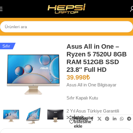
Skip to navigation
Skip to main content
Ana Sayfa
/
Masaüstü
/
All-in-One
Asus All in One –
Sıfır
Ryzen 5 7520U 8GB
RAM 512GB SSD
23.8″ Full HD
39.998
₺
Asus All in One Bilgisayar
Sıfır Kapalı Kutu
2 Yıl Asus Türkiye Garantili
İstek
Karşılaştır
Paylaş:
listesine
ekle