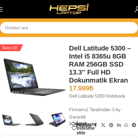
Skip to navigation
Skip to main content
Ana Sayfa
/
2. El
Dell Latitude 5300 –
İkinci El
Intel i5 8365u 8GB
RAM 256GB SSD
13.3″ Full HD
Dokunmatik Ekran
17.999
₺
Dell Latitude 5300 Notebook
Firmamız Tarafından 3 Ay
Garantili
İstek
Karşılaştır
Paylaş:
listesine
ekle