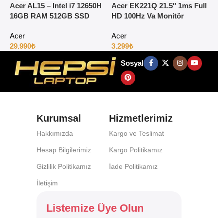
Acer AL15 – Intel i7 12650H
Acer EK221Q 21.5″ 1ms Full
A
16GB RAM 512GB SSD
HD 100Hz Va Monitör
1
15.6″ Full HD Windows 11
H
Acer
Acer
29.990
₺
3.299
₺
4
Sosyal
Kurumsal
Hizmetlerimiz
Hakkımızda
Kargo ve Teslimat
Hesap Bilgilerimiz
Kargo Politikamız
Gizlilik Politikamız
İade Politikamız
İletişim
Listemize Üye Olun