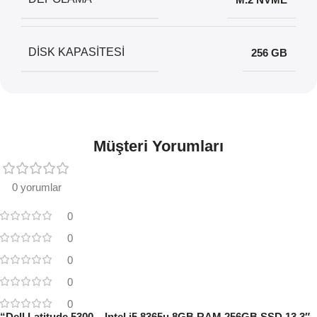
DISK KAPASITESI
256 GB
Müşteri Yorumları
0 yorumlar
0
0
0
0
0
“Dell Latitude 5300 – Intel i5 8365u 8GB RAM 256GB SSD 13.3″