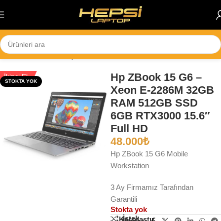
Skip to navigation
Skip to main content
Ana Sayfa
/
Notebook
/
İş İstasyonları
Hp ZBook 15 G6 –
İkinci El
STOKTA YOK
Xeon E-2286M 32GB
RAM 512GB SSD
6GB RTX3000 15.6″
Full HD
48.000
₺
Hp ZBook 15 G6 Mobile
Workstation
3 Ay Firmamız Tarafından
Garantili
Stokta yok
İstek
Karşılaştır