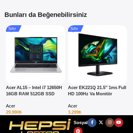
Bunları da Beğenebilirsiniz
Sıfır
Sıfır
Acer AL15 – Intel i7 12650H
Acer EK221Q 21.5″ 1ms Full
A
16GB RAM 512GB SSD
HD 100Hz Va Monitör
1
15.6″ Full HD Windows 11
H
Acer
Acer
29.990
₺
3.299
₺
4
Sosyal