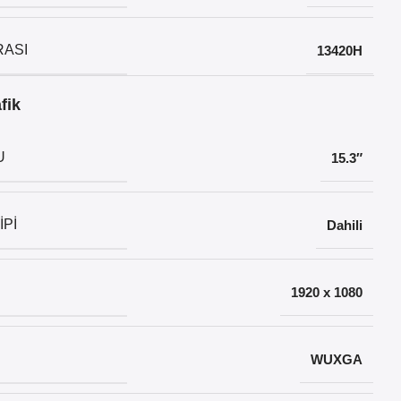
RASI
13420H
fik
U
15.3″
IPI
Dahili
1920 x 1080
WUXGA