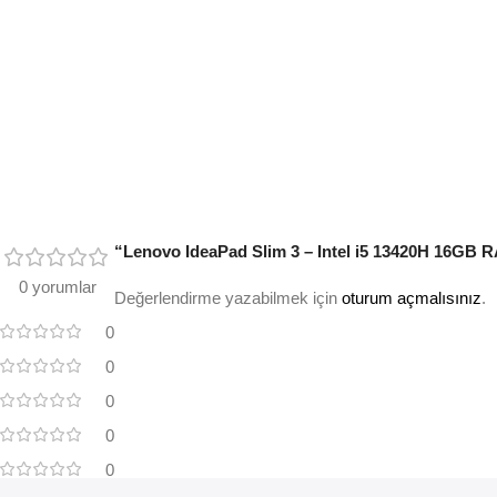
“Lenovo IdeaPad Slim 3 – Intel i5 13420H 16GB R
0 yorumlar
Değerlendirme yazabilmek için
oturum açmalısınız
.
0
0
0
0
0