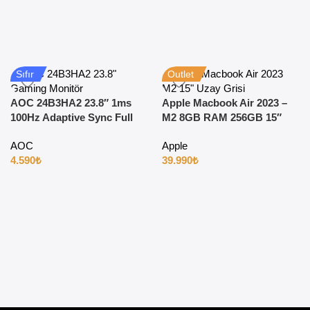
Sıfır
Outlet
AOC 24B3HA2 23.8″ 1ms
Apple Macbook Air 2023 –
100Hz Adaptive Sync Full
M2 8GB RAM 256GB 15″
HD IPS Gaming Monitör
Uzay Grisi
AOC
Apple
4.590
₺
39.990
₺