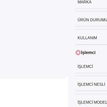
MARKA
ÜRÜN DURUM
KULLANIM
İşlemci
İŞLEMCI
İŞLEMCI NESLI
İŞLEMCI MODEL