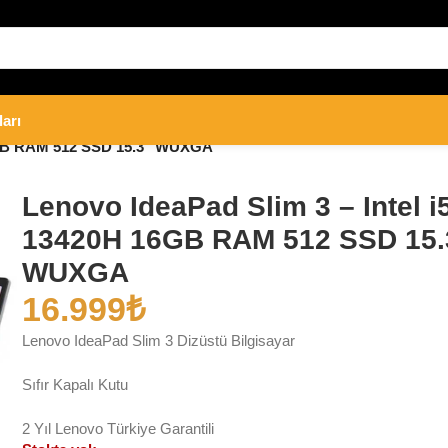
ları
16GB RAM 512 SSD 15.3″ WUXGA
Lenovo IdeaPad Slim 3 – Intel i
13420H 16GB RAM 512 SSD 15.
WUXGA
16.999
₺
Lenovo IdeaPad Slim 3 Dizüstü Bilgisayar
Sıfır Kapalı Kutu
2 Yıl Lenovo Türkiye Garantili