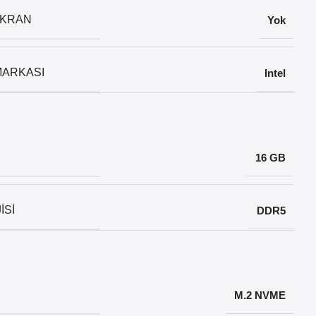
EKRAN
Yok
MARKASI
Intel
16 GB
ISI
DDR5
M.2 NVME