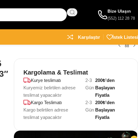
Bize Ulaşın
(552) 112 28 78
Karşılaştır
İstek Listesi
5
3″
Kargolama & Teslimat
Kurye teslimatı
2-3
200₺'den
Kuryemiz belirtilen adrese
Gün
Başlayan
teslimat yapacaktır
Fiyatla
Kargo Teslimatı
2-3
200₺'den
Kargo belirtilen adrese
Gün
Başlayan
teslimat yapacaktır
Fiyatla