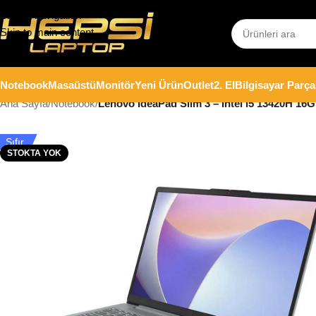
Skip to navigation
Skip to main content
Notebook
Masaüstü
Monitör
Yeni Ürün
Outlet
2. El
Bilgisayar Parça
Ana Sayfa
/
Notebook
/
Lenovo IdeaPad Slim 3 – Intel i5 13420H 
Sıfır
STOKTA YOK