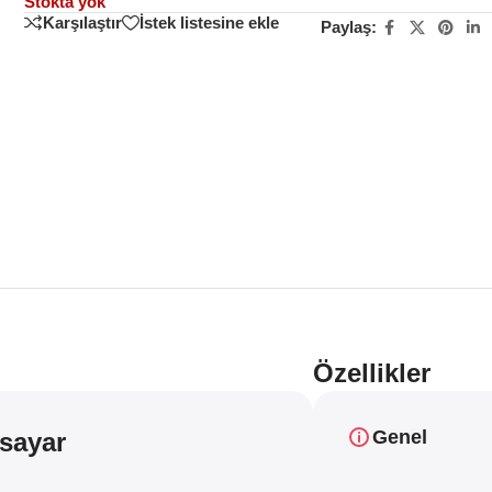
Stokta yok
Karşılaştır
İstek listesine ekle
Paylaş:
Özellikler
Genel
isayar