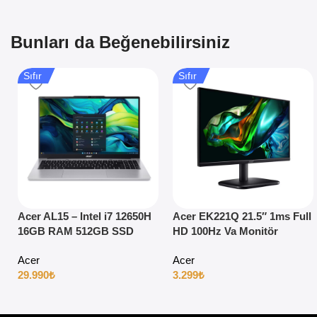
Bunları da Beğenebilirsiniz
Sıfır
Sıfır
Acer AL15 – Intel i7 12650H
Acer EK221Q 21.5″ 1ms Full
16GB RAM 512GB SSD
HD 100Hz Va Monitör
15.6″ Full HD Windows 11
Acer
Acer
29.990
₺
3.299
₺