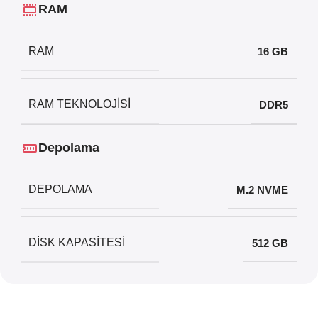
RAM
RAM
16 GB
RAM TEKNOLOJISI
DDR5
Depolama
DEPOLAMA
M.2 NVME
DISK KAPASITESI
512 GB