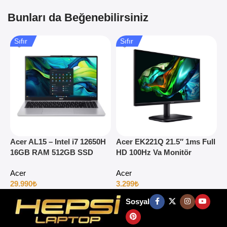
Bunları da Beğenebilirsiniz
Sıfır
Sıfır
Acer AL15 – Intel i7 12650H
Acer EK221Q 21.5″ 1ms Full
A
16GB RAM 512GB SSD
HD 100Hz Va Monitör
1
15.6″ Full HD Windows 11
H
Acer
Acer
29.990
₺
3.299
₺
4
Sosyal