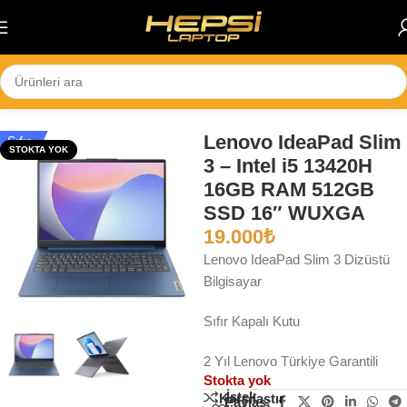
Skip to navigation
Skip to main content
Ana Sayfa
/
Notebook
Lenovo IdeaPad Slim
Sıfır
STOKTA YOK
3 – Intel i5 13420H
16GB RAM 512GB
SSD 16″ WUXGA
19.000
₺
Lenovo IdeaPad Slim 3 Dizüstü
Bilgisayar
Sıfır Kapalı Kutu
2 Yıl Lenovo Türkiye Garantili
Stokta yok
İstek
Karşılaştır
Paylaş: