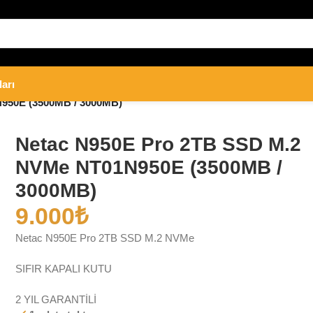
ları
950E (3500MB / 3000MB)
Netac N950E Pro 2TB SSD M.2
NVMe NT01N950E (3500MB /
3000MB)
9.000
₺
Netac N950E Pro 2TB SSD M.2 NVMe
SIFIR KAPALI KUTU
2 YIL GARANTİLİ