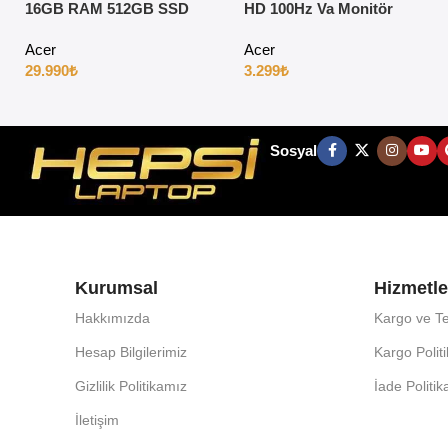
16GB RAM 512GB SSD
HD 100Hz Va Monitör
15.6″ Full HD Windows 11
Acer
Acer
29.990
₺
3.299
₺
Sosyal
Kurumsal
Hizmetle
Hakkımızda
Kargo ve Te
Hesap Bilgilerimiz
Kargo Polit
Gizlilik Politikamız
İade Politi
İletişim