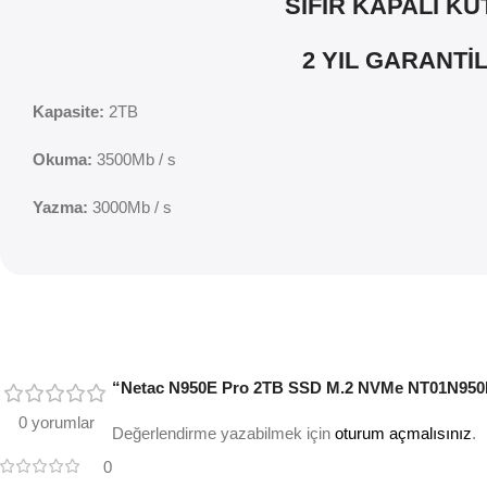
SIFIR KAPALI KU
2 YIL GARANTİL
Kapasite:
2TB
Okuma:
3500Mb / s
Yazma:
3000Mb / s
“Netac N950E Pro 2TB SSD M.2 NVMe NT01N950E (
0 yorumlar
Değerlendirme yazabilmek için
oturum açmalısınız
.
0