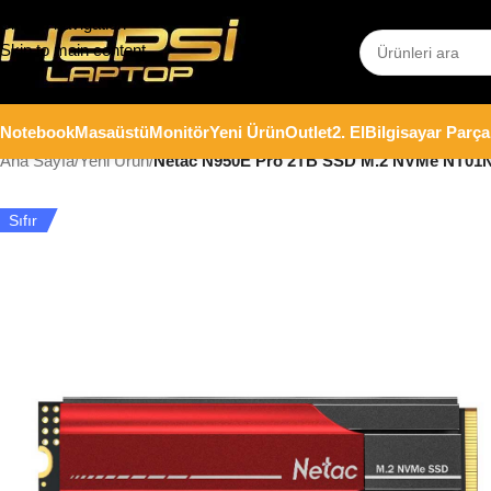
Skip to navigation
Skip to main content
Notebook
Masaüstü
Monitör
Yeni Ürün
Outlet
2. El
Bilgisayar Parça
Ana Sayfa
/
Yeni Ürün
/
Netac N950E Pro 2TB SSD M.2 NVMe NT01N
Sıfır