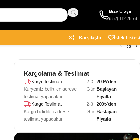
Bize Ulaşın
(552) 112 28 78
Karşılaştır
İstek Listesi
Kargolama & Teslimat
Kurye teslimatı
2-3
200₺'den
Kuryemiz belirtilen adrese
Gün
Başlayan
teslimat yapacaktır
Fiyatla
Kargo Teslimatı
2-3
200₺'den
Kargo belirtilen adrese
Gün
Başlayan
teslimat yapacaktır
Fiyatla