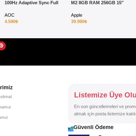
100Hz Adaptive Sync Full
M2 8GB RAM 256GB 15″
HD IPS Gaming Monitör
Uzay Grisi
AOC
Apple
4.590
₺
39.990
₺
rimiz
Listemize Üye Ol
slimat
En son güncellemeleri ve prom
ikamız
almak için posta listemize katılı
kamız
Güvenli Ödeme