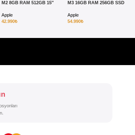
M2 8GB RAM 512GB 15″
M3 16GB RAM 256GB SSD
Gece Yarısı
15″ Gece Yarısı
Apple
Apple
42.990
₺
54.990
₺
un
osyonları
n.