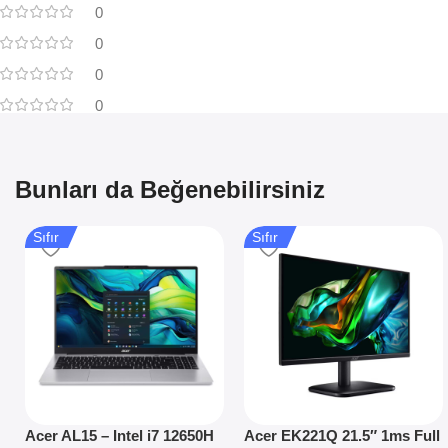
0
0
0
0
Bunları da Beğenebilirsiniz
Sıfır
Sıfır
Acer AL15 – Intel i7 12650H
Acer EK221Q 21.5″ 1ms Full