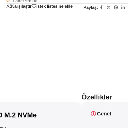
1 adet stokta
Karşılaştır
İstek listesine ekle
Paylaş:
Özellikler
Genel
D M.2 NVMe