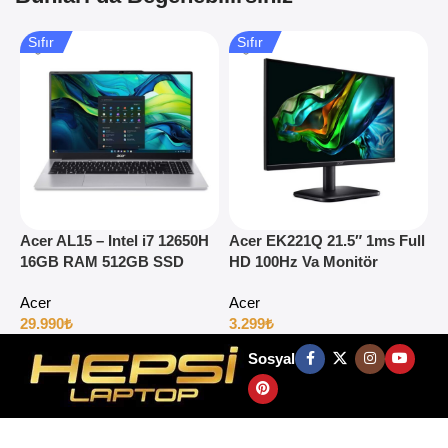
Sıfır
Sıfır
Acer AL15 – Intel i7 12650H
Acer EK221Q 21.5″ 1ms Full
A
16GB RAM 512GB SSD
HD 100Hz Va Monitör
1
15.6″ Full HD Windows 11
H
Acer
Acer
29.990
₺
3.299
₺
4
Sosyal