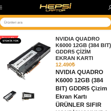
Skip to navigation
Skip to main content
Ana Sayfa
/
2. El
NVIDIA QUADRO
İkinci El
STOKTA YOK
K6000 12GB (384 BIT)
GDDR5 ÇİZİM
EKRAN KARTI
12.490
₺
NVIDIA QUADRO
K6000 12GB (384
BIT) GDDR5 Çizim
Ekran Kartı
ÜRÜNLER SIFIR