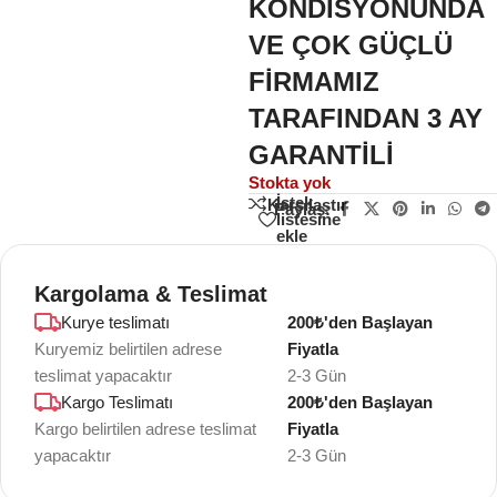
KONDİSYONUNDA
VE ÇOK GÜÇLÜ
FİRMAMIZ
TARAFINDAN 3 AY
GARANTİLİ
Stokta yok
İstek
Karşılaştır
Paylaş:
listesine
ekle
Kargolama & Teslimat
Kurye teslimatı
200₺'den Başlayan
Kuryemiz belirtilen adrese
Fiyatla
teslimat yapacaktır
2-3 Gün
Kargo Teslimatı
200₺'den Başlayan
Kargo belirtilen adrese teslimat
Fiyatla
yapacaktır
2-3 Gün