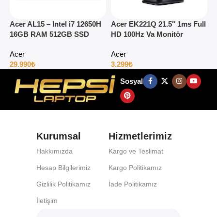
Acer AL15 – Intel i7 12650H
Acer EK221Q 21.5″ 1ms Full
A
16GB RAM 512GB SSD
HD 100Hz Va Monitör
1
15.6″ Full HD Windows 11
H
Acer
Acer
29.990
₺
3.299
₺
4
Sosyal
Kurumsal
Hizmetlerimiz
Hakkımızda
Kargo ve Teslimat
Hesap Bilgilerimiz
Kargo Politikamız
Gizlilik Politikamız
İade Politikamız
İletişim