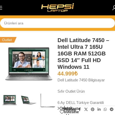
Skip to navigation
Skip to main content
Ana Sayfa
/
Notebook
Dell Latitude 7450 –
Outlet
Intel Ultra 7 165U
16GB RAM 512GB
SSD 14″ Full HD
Windows 11
44.999
₺
Dell Latitude 7450 Bilgisayar
Sıfır Outlet Ürün
6 Ay DELL Türkiye Garantili
İstek
Karşılaştır
Paylaş:
listesine