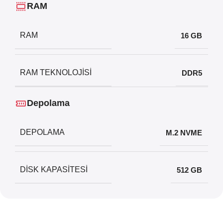
RAM
RAM
16 GB
RAM TEKNOLOJISI
DDR5
Depolama
DEPOLAMA
M.2 NVME
DISK KAPASITESI
512 GB