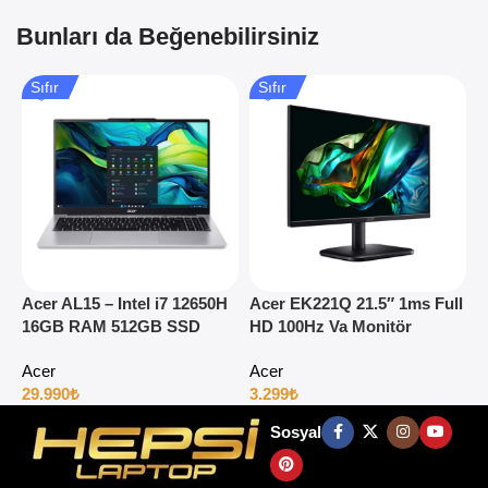
Bunları da Beğenebilirsiniz
Sıfır
Sıfır
Acer AL15 – Intel i7 12650H
Acer EK221Q 21.5″ 1ms Full
A
16GB RAM 512GB SSD
HD 100Hz Va Monitör
1
15.6″ Full HD Windows 11
H
Acer
Acer
29.990
₺
3.299
₺
4
Sosyal