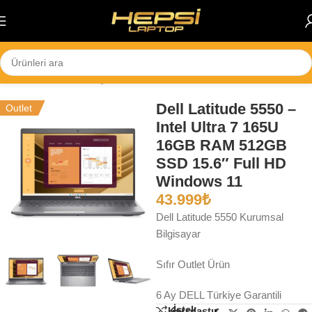
Skip to navigation
Skip to main content
Ana Sayfa
/
Notebook
/
İş Bilgisayarları
Dell Latitude 5550 –
Outlet
Intel Ultra 7 165U
16GB RAM 512GB
SSD 15.6″ Full HD
Windows 11
43.999
₺
Dell Latitude 5550 Kurumsal
Bilgisayar
Sıfır Outlet Ürün
6 Ay DELL Türkiye Garantili
İstek
Karşılaştır