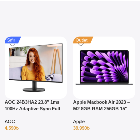
Sıfır
Outlet
AOC 24B3HA2 23.8″ 1ms
Apple Macbook Air 2023 –
100Hz Adaptive Sync Full
M2 8GB RAM 256GB 15″
HD IPS Gaming Monitör
Uzay Grisi
AOC
Apple
4.590
₺
39.990
₺