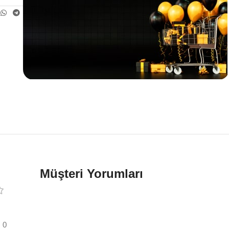
Teklif
İndirim
Müşteri Yorumları
0