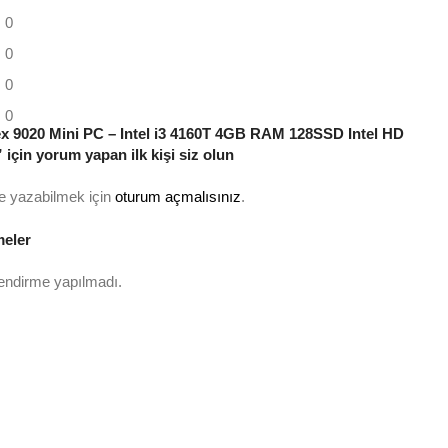
0
0
0
0
ex 9020 Mini PC – Intel i3 4160T 4GB RAM 128SSD Intel HD
için yorum yapan ilk kişi siz olun
e yazabilmek için
oturum açmalısınız
.
meler
endirme yapılmadı.