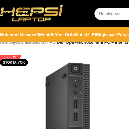
Skip to navigation
Skip to main content
Notebook
Masaüstü
Monitör
Yeni Ürün
Outlet
2. El
Bilgisayar Parça
Ana Sayfa
/
Masaüstü
/
Mini PC
/
Dell OptiPlex 9020 Mini PC – Intel
İkinci El
STOKTA YOK