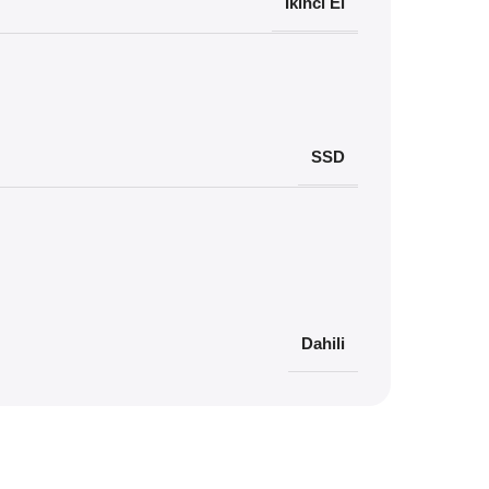
İkinci El
SSD
Dahili