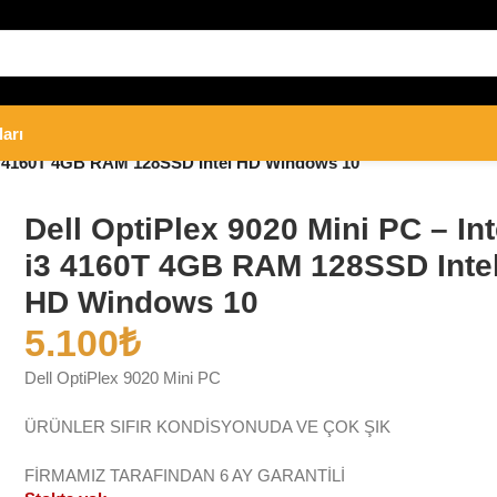
ları
 i3 4160T 4GB RAM 128SSD Intel HD Windows 10
Dell OptiPlex 9020 Mini PC – Int
i3 4160T 4GB RAM 128SSD Inte
HD Windows 10
5.100
₺
Dell OptiPlex 9020 Mini PC
ÜRÜNLER SIFIR KONDİSYONUDA VE ÇOK ŞIK
FİRMAMIZ TARAFINDAN 6 AY GARANTİLİ