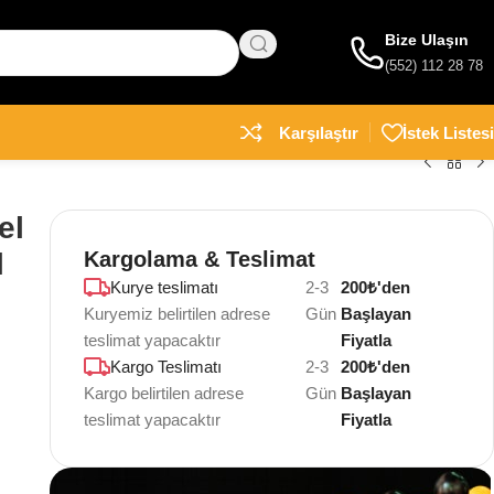
Bize Ulaşın
(552) 112 28 78
Karşılaştır
İstek Listesi
el
l
Kargolama & Teslimat
Kurye teslimatı
2-3
200₺'den
Kuryemiz belirtilen adrese
Gün
Başlayan
teslimat yapacaktır
Fiyatla
Kargo Teslimatı
2-3
200₺'den
Kargo belirtilen adrese
Gün
Başlayan
teslimat yapacaktır
Fiyatla