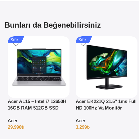
Bunları da Beğenebilirsiniz
Sıfır
Sıfır
Acer AL15 – Intel i7 12650H
Acer EK221Q 21.5″ 1ms Full
16GB RAM 512GB SSD
HD 100Hz Va Monitör
15.6″ Full HD Windows 11
Acer
Acer
29.990
₺
3.299
₺