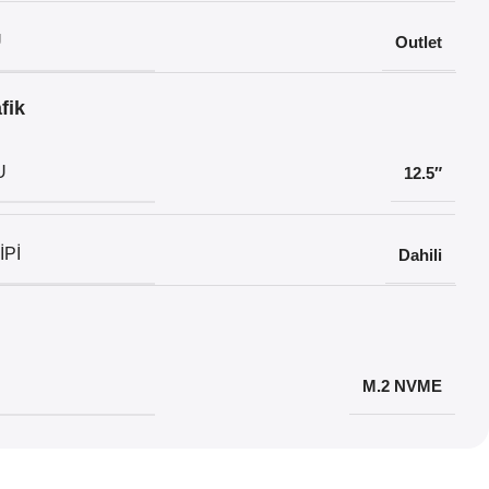
U
Outlet
fik
U
12.5″
IPI
Dahili
M.2 NVME