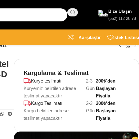
Bize Ulaşın
(552) 112 28 78
Karşılaştır
İstek Listesi
w11
tel
SD
Kargolama & Teslimat
Kurye teslimatı
2-3
200₺'den
Kuryemiz belirtilen adrese
Gün
Başlayan
teslimat yapacaktır
Fiyatla
Kargo Teslimatı
2-3
200₺'den
Kargo belirtilen adrese
Gün
Başlayan
teslimat yapacaktır
Fiyatla