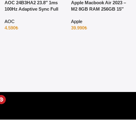
AOC 24B3HA2 23.8″ 1ms
Apple Macbook Air 2023 –
100Hz Adaptive Sync Full
M2 8GB RAM 256GB 15″
HD IPS Gaming Monitör
Uzay Grisi
AOC
Apple
4.590
₺
39.990
₺