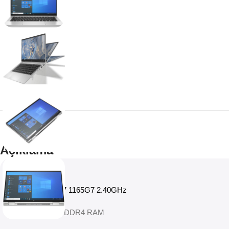
Açıklama
İşlemci:
Intel i7 1165G7 2.40GHz
Hafıza:
16GB DDR4 RAM