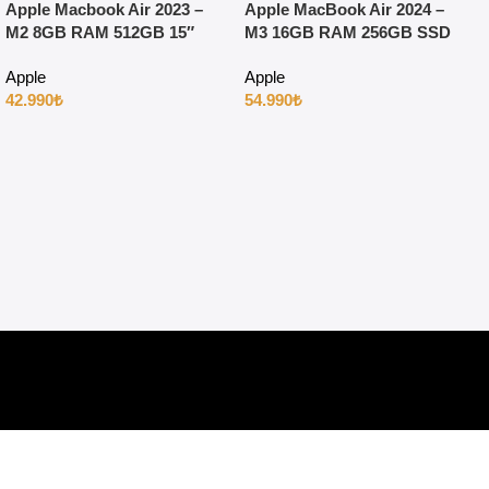
Apple Macbook Air 2023 –
Apple MacBook Air 2024 –
M2 8GB RAM 512GB 15″
M3 16GB RAM 256GB SSD
Gece Yarısı
15″ Gece Yarısı
Apple
Apple
42.990
₺
54.990
₺