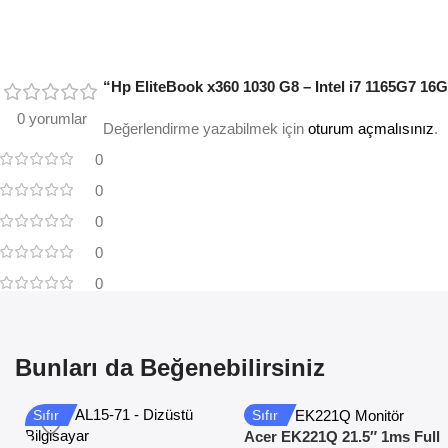
“Hp EliteBook x360 1030 G8 – Intel i7 1165G7 16
0 yorumlar
Değerlendirme yazabilmek için
oturum açmalısınız
.
0
0
0
0
0
Bunları da Beğenebilirsiniz
Sıfır
Sıfır
Acer EK221Q 21.5″ 1ms Full