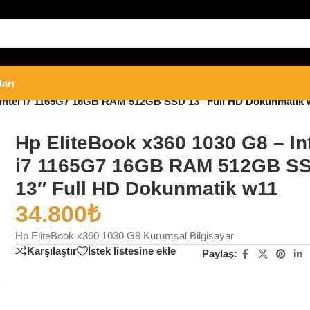
ları
 Intel i7 1165G7 16GB RAM 512GB SSD 13″ Full HD Dokunmatik 
Hp EliteBook x360 1030 G8 – In
i7 1165G7 16GB RAM 512GB S
13″ Full HD Dokunmatik w11
34.800
₺
Hp EliteBook x360 1030 G8 Kurumsal Bilgisayar
Karşılaştır
İstek listesine ekle
Paylaş: