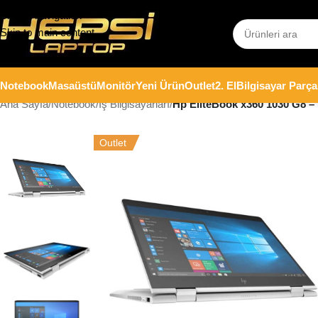
Skip to navigation
Skip to main content
Notebook
Masaüstü
Monitör
Yeni Ürün
Outlet
2. El
Bilgisayar Parça
Ana Sayfa
/
Notebook
/
İş Bilgisayarları
/
Hp EliteBook x360 1030 G8 –
Outlet