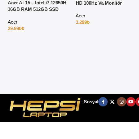
Acer AL15 – Intel i7 12650H
HD 100Hz Va Monitör
16GB RAM 512GB SSD
15.6″ Full HD Windows 11
Acer
Acer
3.299
₺
29.990
₺
Sosyal