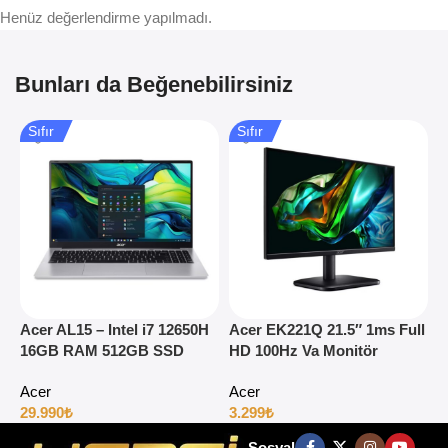
Henüz değerlendirme yapılmadı.
Bunları da Beğenebilirsiniz
Sıfır
Sıfır
Acer AL15 – Intel i7 12650H
Acer EK221Q 21.5″ 1ms Full
A
16GB RAM 512GB SSD
HD 100Hz Va Monitör
1
15.6″ Full HD Windows 11
H
Acer
Acer
29.990
₺
3.299
₺
4
Sosyal