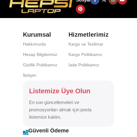
Kurumsal
Hizmetlerimiz
Hakkımızda
Kargo ve Teslimat
Hesap Bilgilerimiz
Kargo Politikamız
Gizlilik Politikamız
İade Politikamız
İletişim
Listemize Üye Olun
En son güncellemeleri ve
promosyonları almak için posta
listemize katılın.
Güvenli Ödeme