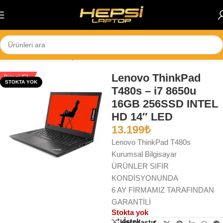
Skip to navigation
Skip to main content
Ana Sayfa
/
Notebook
/
İş Bilgisayarları
Lenovo ThinkPad
İkinci El
STOKTA YOK
T480s – i7 8650u
16GB 256SSD INTEL
HD 14″ LED
13.199
₺
Lenovo ThinkPad T480s
Kurumsal Bilgisayar
ÜRÜNLER SIFIR
KONDİSYONUNDA
6 AY FİRMAMIZ TARAFINDAN
GARANTİLİ
Stokta yok
İstek
Karşılaştır