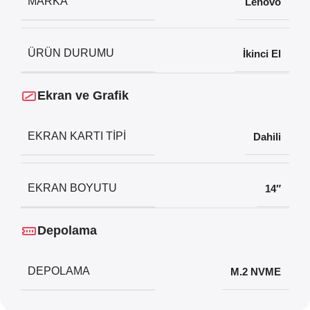
MARKA
Lenovo
ÜRÜN DURUMU
İkinci El
Ekran ve Grafik
EKRAN KARTI TIPI
Dahili
EKRAN BOYUTU
14″
Depolama
DEPOLAMA
M.2 NVME