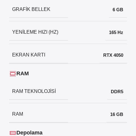
GRAFIK BELLEK
6 GB
YENILEME HIZI (HZ)
165 Hz
EKRAN KARTI
RTX 4050
RAM
RAM TEKNOLOJISI
DDR5
RAM
16 GB
Depolama