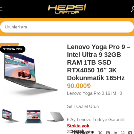
Skip to navigation
Skip to main content
Ana Sayfa
/
Notebook
/
İş Bilgisayarları
Lenovo Yoga Pro 9 –
Outlet
STOKTA YOK
Intel Ultra 9 32GB
RAM 1TB SSD
RTX4050 16″ 3K
Dokunmatik 165Hz
90.000
₺
Lenovo Yoga Pro 9 16 IMH9
Sıfır Outlet Ürün
6 Ay Lenovo Türkiye Garantili
Stokta yok
İstek
Karşılaştır
Paylaş: