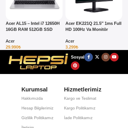
Acer AL15 – Intel i7 12650H
Acer EK221Q 21.5″ 1ms Full
A
16GB RAM 512GB SSD
HD 100Hz Va Monitör
1
15.6″ Full HD Windows 11
H
Acer
Acer
29.990
₺
3.299
₺
4
Sosyal
Kurumsal
Hizmetlerimiz
Hakkımızda
Kargo ve Teslimat
Hesap Bilgilerimiz
Kargo Politikamız
Gizlilik Politikamız
İade Politikamız
İletişim