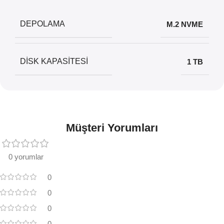
DEPOLAMA
M.2 NVME
DISK KAPASITESI
1 TB
Müşteri Yorumları
0 yorumlar
0
0
0
0